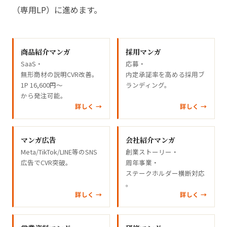
（専用LP）に進めます。
商品紹介マンガ
採用マンガ
SaaS・
応募・
無形商材の説明CVR改善。
内定承諾率を高める採用ブ
1P 16,600円〜
ランディング。
から発注可能。
詳しく →
詳しく →
マンガ広告
会社紹介マンガ
Meta/TikTok/LINE等のSNS
創業ストーリー・
広告でCVR突破。
周年事業・
ステークホルダー横断対応
。
詳しく →
詳しく →