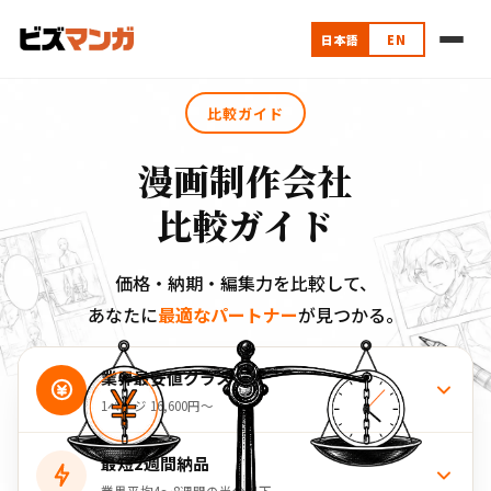
日本語
EN
比較ガイド
漫画制作会社
比較ガイド
価格・納期・編集力を比較して、
あなたに
最適なパートナー
が見つかる。
業界最安値クラス
1ページ 16,600円〜
最短2週間納品