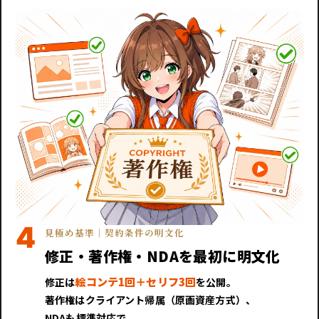
4
見極め基準｜契約条件の明文化
修正・著作権・NDAを最初に明文化
絵コンテ1回＋セリフ3回
修正は
を公開。
著作権はクライアント帰属（原画資産方式）、
NDAも標準対応で、