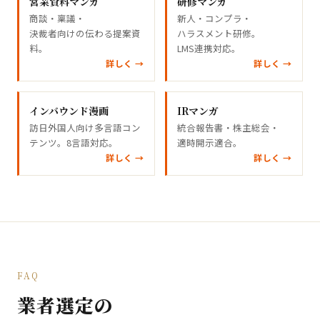
営業資料マンガ
研修マンガ
商談・稟議・
新人・コンプラ・
決裁者向けの伝わる提案資
ハラスメント研修。
料。
LMS連携対応。
詳しく →
詳しく →
インバウンド漫画
IRマンガ
訪日外国人向け多言語コン
統合報告書・株主総会・
テンツ。8言語対応。
適時開示適合。
詳しく →
詳しく →
FAQ
業者選定の