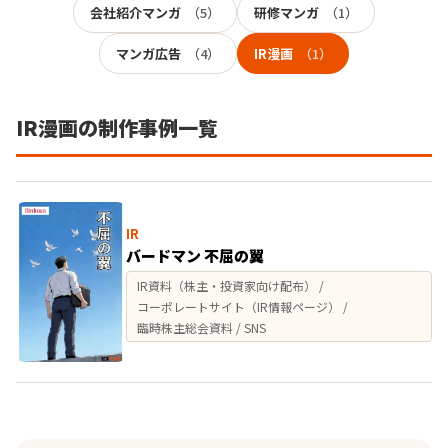
会社紹介マンガ
（5）
研修マンガ
（1）
マンガ広告
（4）
IR漫画
（1）
IR漫画の制作事例一覧
IR
バードマン 不屈の翼
IR資料（株主・投資家向け配布） /
コーポレートサイト（IR情報ページ） /
臨時株主総会資料 / SNS