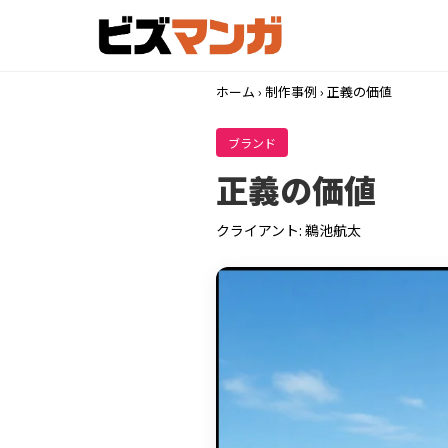
ホーム
›
制作事例
› 正義の価値
ブランド
正義の価値
クライアント: 鵜池航太