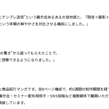
にテンプレ送信”という展示会あるあるの徒労感と、『録音＋撮影＋
』という体験の鮮やかさを対比させる構成にしました。」
の驚き”から語ってもらえたことで、
に想像できるようになりました。」
た商品紹介マンガです。全8ページ構成で、約2週間の制作期間を経
展示会・セミナー配布用冊子・SNS投稿など複数媒体で展開いただ
貢献しています。