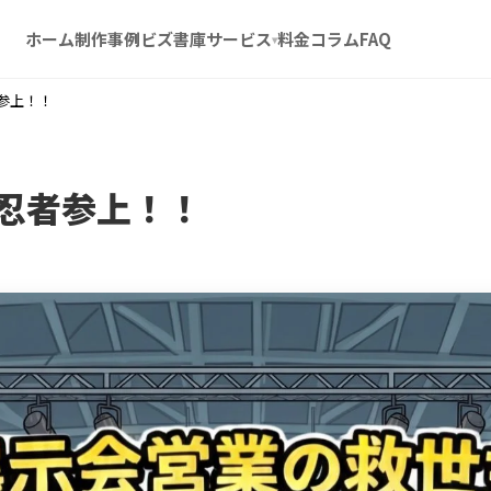
ホーム
制作事例
ビズ書庫
サービス
料金
コラム
FAQ
▾
者参上！！
忍者参上！！