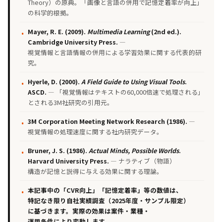
Theory）の原典。「画像と言語の併用で記憶定着率が向上」
の科学的根拠。
Mayer, R. E. (2009).
Multimedia Learning
(2nd ed.).
Cambridge University Press.
—
視覚情報と言語情報の併用による学習効果に関する代表的研
究。
Hyerle, D. (2000).
A Field Guide to Using Visual Tools
.
ASCD.
— 「視覚情報はテキストの60,000倍速で処理される」
とされる3M社研究の引用元。
3M Corporation Meeting Network Research (1986).
—
視覚情報の処理速度に関する社内研究データ。
Bruner, J. S. (1986).
Actual Minds, Possible Worlds
.
Harvard University Press.
— ナラティブ（物語）
構造が記憶と説得に与える効果に関する理論。
本記事中の「CVR向上」「記憶定着率」等の数値は、
特記なき限り自社実績調査（2025年度・サンプル限定）
に基づきます。実際の効果は案件・業種・
運用条件により変動します。