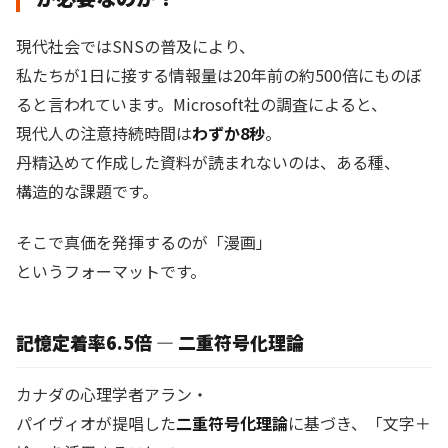
現代社会ではSNSの普及により、
私たちが1日に接する情報量は20年前の約500倍にものぼ
ると言われています。Microsoft社の調査によると、
現代人の注意持続時間は
わずか8秒
。
丹精込めて作成した資料が読まれないのは、ある種、
構造的な課題です。
そこで真価を発揮するのが「漫画」
というフォーマットです。
記憶定着率6.5倍 — 二重符号化理論
カナダの心理学者アラン・
パイヴィオが提唱した
二重符号化理論
に基づき、「文字＋