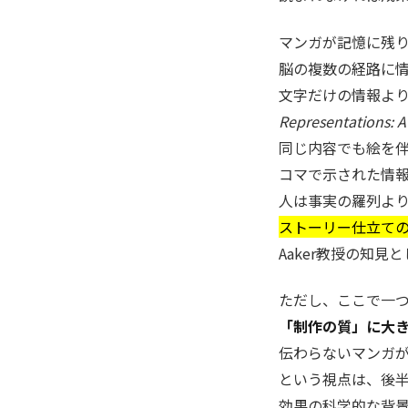
マンガが記憶に残
脳の複数の経路に
文字だけの情報より記憶
Representations: 
同じ内容でも絵を
コマで示された情
人は事実の羅列よ
ストーリー仕立て
Aaker教授の知
ただし、ここで一
「制作の質」に大
伝わらないマンガ
という視点は、後
効果の科学的な背