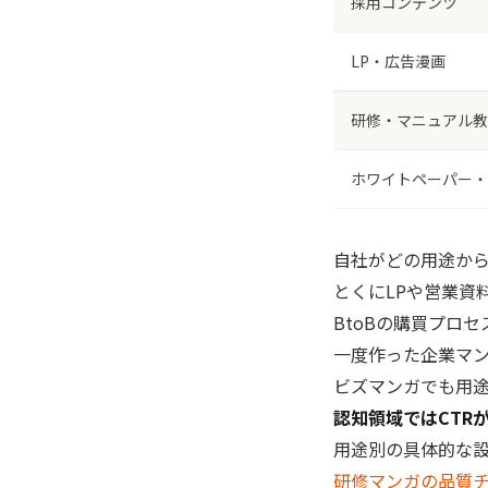
採用コンテンツ
LP・広告漫画
研修・マニュアル教
ホワイトペーパー・
自社がどの用途か
とくにLPや営業資
BtoBの購買プロ
一度作った企業マ
ビズマンガでも用
認知領域ではCTRが
用途別の具体的な
研修マンガの品質