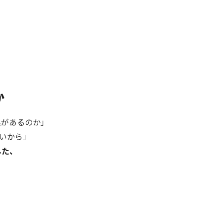
か
果があるのか」
いから」
した、