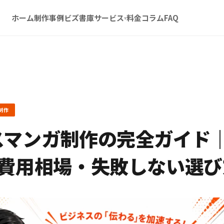
ホーム
制作事例
ビズ書庫
サービス
料金
コラム
FAQ
▾
制作
スマンガ制作の完全ガイド
・費用相場・失敗しない選び