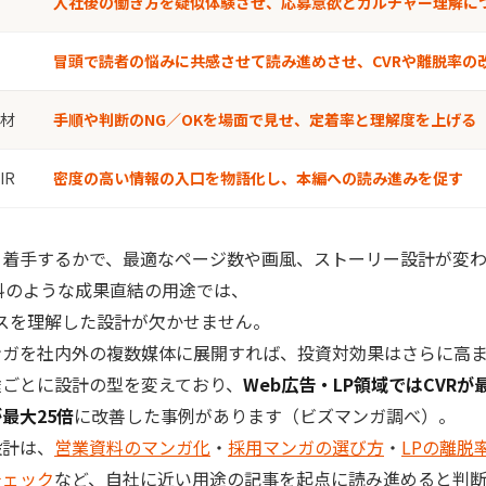
入社後の働き方を疑似体験させ、応募意欲とカルチャー理解に
冒頭で読者の悩みに共感させて読み進めさせ、CVRや離脱率の
材
手順や判断のNG／OKを場面で見せ、定着率と理解度を上げる
IR
密度の高い情報の入口を物語化し、本編への読み進みを促す
ら着手するかで、最適なページ数や画風、ストーリー設計が変わ
料のような成果直結の用途では、
セスを理解した設計が欠かせません。
ンガを社内外の複数媒体に展開すれば、投資対効果はさらに高
途ごとに設計の型を変えており、
Web広告・LP領域ではCVRが
最大25倍
に改善した事例があります（ビズマンガ調べ）。
設計は、
営業資料のマンガ化
・
採用マンガの選び方
・
LPの離脱
チェック
など、自社に近い用途の記事を起点に読み進めると判断