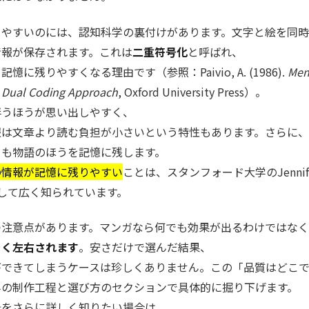
りやすいのには、認知科学の裏付けがあります。文字と絵を同時
情報が保存されます。これは
二重符号化
と呼ばれ、
に残りやすくなる理由です（参照：Paivio, A. (1986).
Men
A Dual Coding Approach
, Oxford University Press）。
伴うほうが思い出しやすく、
報は文章より読む負担が小さいという特性もあります。さらに、
りも物語のほうを記憶に残します。
の情報が記憶に残りやすい
ことは、スタンフォード大学のJennif
見として広く知られています。
つ注意点があります。マンガなら何でも効果が出るわけではな
きく左右されます
。安さだけで選んだ結果、
ができてしまうケースは珍しくありません。この「品質はどこ
半の制作工程と選び方のセクションで具体的に掘り下げます。
景をさらに詳しく知りたい場合は、