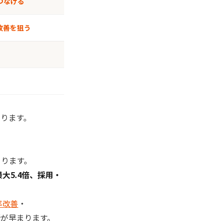
つなげる
改善を狙う
ります。
まります。
最大5.4倍、採用・
率改善
・
が早まります。