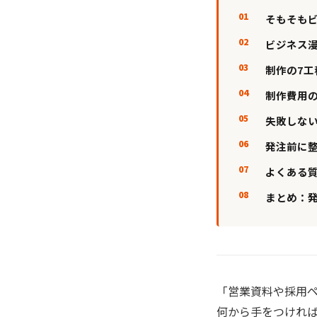
そもそも
ビジネス
制作の7
制作費用
失敗しな
発注前に
よくある
まとめ：
「営業資料や採用
何から手をつければ