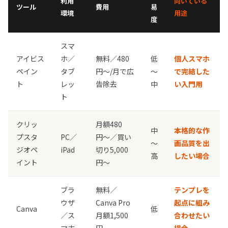
利用
向いている
ツール
費用
易
環境
用途
度
スマ
アイビス
ホ／
無料／480
低
個人スマホ
ペイン
タブ
円〜/月で広
〜
で完結した
ト
レッ
告除去
中
い入門用
ト
クリッ
月額480
中
本格的な作
プスタ
PC／
円〜／買い
〜
画品質を出
ジオペ
iPad
切り5,000
高
したい場合
イント
円〜
ブラ
無料／
テンプレを
ウザ
Canva Pro
起点に組み
Canva
低
／ス
月額1,500
合わせたい
マホ
円
場合