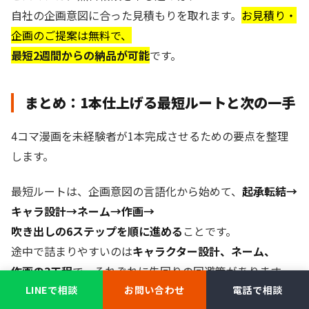
自社の企画意図に合った見積もりを取れます。
お見積り・
企画のご提案は無料で、
最短2週間からの納品が可能
です。
まとめ：1本仕上げる最短ルートと次の一手
4コマ漫画を未経験者が1本完成させるための要点を整理
します。
最短ルートは、企画意図の言語化から始めて、
起承転結→
キャラ設計→ネーム→作画→
吹き出しの6ステップを順に進める
ことです。
途中で詰まりやすいのは
キャラクター設計、ネーム、
作画の3工程
で、それぞれに先回りの回避策があります。
LINEで相談
お問い合わせ
電話で相談
用途によって設計パターンは変わるため、社内報・