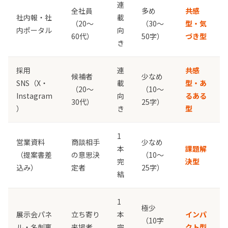
連
全社員
多め
共感
社内報・社
載
（20〜
（30〜
型・気
内ポータル
向
60代）
50字）
づき型
き
採用
連
共感
候補者
少なめ
SNS（X・
載
型・あ
（20〜
（10〜
Instagram
向
るある
30代）
25字）
）
き
型
1
営業資料
商談相手
少なめ
本
課題解
（提案書差
の意思決
（10〜
完
決型
込み）
定者
25字）
結
1
極少
展示会パネ
立ち寄り
本
インパ
（10字
ル・名刺裏
来場者
完
クト型