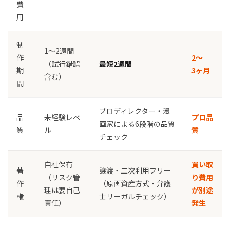
費
用
制
1〜2週間
作
2〜
（試行錯誤
最短2週間
期
3ヶ月
含む）
間
プロディレクター・漫
品
未経験レベ
プロ品
画家による6段階の品質
質
ル
質
チェック
自社保有
買い取
著
譲渡・二次利用フリー
（リスク管
り費用
作
（原画資産方式・弁護
理は要自己
が別途
権
士リーガルチェック）
責任）
発生