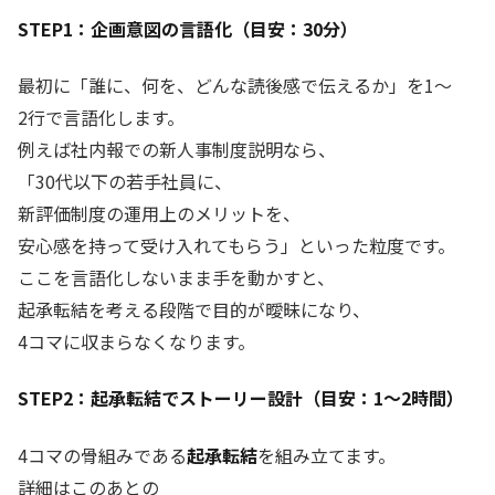
STEP1：企画意図の言語化（目安：30分）
最初に「誰に、何を、どんな読後感で伝えるか」を1〜
2行で言語化します。
例えば社内報での新人事制度説明なら、
「30代以下の若手社員に、
新評価制度の運用上のメリットを、
安心感を持って受け入れてもらう」といった粒度です。
ここを言語化しないまま手を動かすと、
起承転結を考える段階で目的が曖昧になり、
4コマに収まらなくなります。
STEP2：起承転結でストーリー設計（目安：1〜2時間）
4コマの骨組みである
起承転結
を組み立てます。
詳細はこのあとの