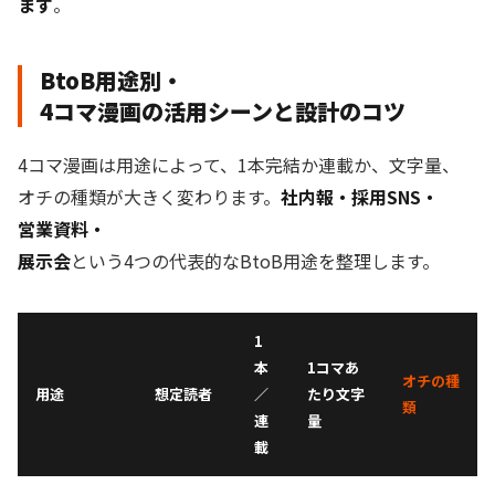
ます
。
BtoB用途別・
4コマ漫画の活用シーンと設計のコツ
4コマ漫画は用途によって、1本完結か連載か、文字量、
オチの種類が大きく変わります。
社内報・採用SNS・
営業資料・
展示会
という4つの代表的なBtoB用途を整理します。
1
本
1コマあ
オチの種
用途
想定読者
／
たり文字
類
連
量
載