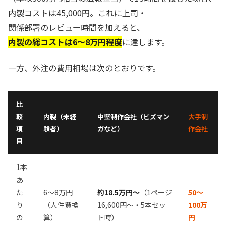
内製コストは45,000円。これに上司・
関係部署のレビュー時間を加えると、
内製の総コストは6〜8万円程度
に達します。
一方、外注の費用相場は次のとおりです。
比
較
内製（未経
中堅制作会社（ビズマン
大手制
項
験者）
ガなど）
作会社
目
1本
あ
た
6〜8万円
約18.5万円〜
（1ページ
50〜
り
（人件費換
16,600円〜・5本セッ
100万
の
算）
ト時）
円