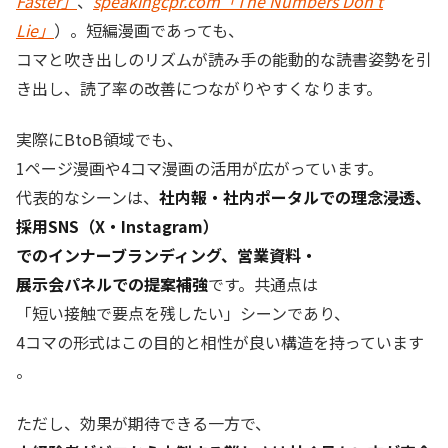
Faster」
、
speakingcpr.com「The Numbers Don’t
Lie」
）。短編漫画であっても、
コマと吹き出しのリズムが読み手の能動的な読書姿勢を引
き出し、読了率の改善につながりやすくなります。
実際にBtoB領域でも、
1ページ漫画や4コマ漫画の活用が広がっています。
代表的なシーンは、
社内報・社内ポータルでの理念浸透、
採用SNS（X・Instagram）
でのインナーブランディング、営業資料・
展示会パネルでの提案補強
です。共通点は
「短い接触で要点を残したい」シーンであり、
4コマの形式はこの目的と相性が良い構造を持っています
。
ただし、効果が期待できる一方で、